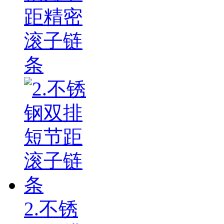
距精密
滚子链
条
2.不锈