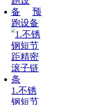
预
跑设备
1.不锈
钢短节